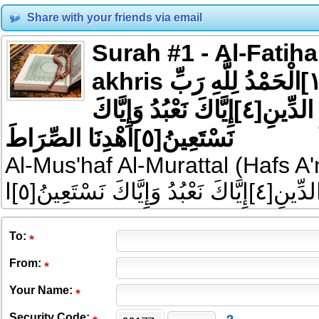
Share with your friends via email
Surah #1 - Al-Fatih
akhris بِسْمِ اللَّهِ الرَّحْمَٰنِ الرَّحِيمِ[١]الْحَمْدُ لِلَّهِ رَبِّ
الْعَالَمِينَ[٢]الرَّحْمَٰنِ الرَّحِيمِ[٣]مَالِكِ يَوْمِ الدِّينِ[٤]إِيَّاكَ نَعْبُدُ وَإِيَّاكَ
نَسْتَعِينُ[٥]اهْدِنَا الصِّرَاطَ
Al-Mus'haf Al-Murattal (Hafs A'n Assem).لِكِ يَوْمِ
ِينِ[٤]إِيَّاكَ نَعْبُدُ وَإِيَّاكَ نَسْتَعِينُ[٥]ا
To
:
From
:
Your Name:
Security Code: